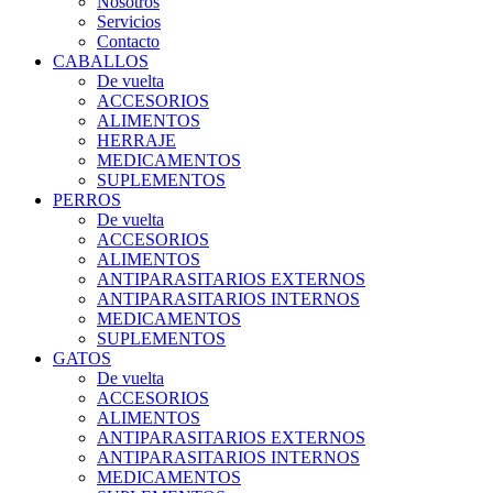
Nosotros
Servicios
Contacto
CABALLOS
De vuelta
ACCESORIOS
ALIMENTOS
HERRAJE
MEDICAMENTOS
SUPLEMENTOS
PERROS
De vuelta
ACCESORIOS
ALIMENTOS
ANTIPARASITARIOS EXTERNOS
ANTIPARASITARIOS INTERNOS
MEDICAMENTOS
SUPLEMENTOS
GATOS
De vuelta
ACCESORIOS
ALIMENTOS
ANTIPARASITARIOS EXTERNOS
ANTIPARASITARIOS INTERNOS
MEDICAMENTOS