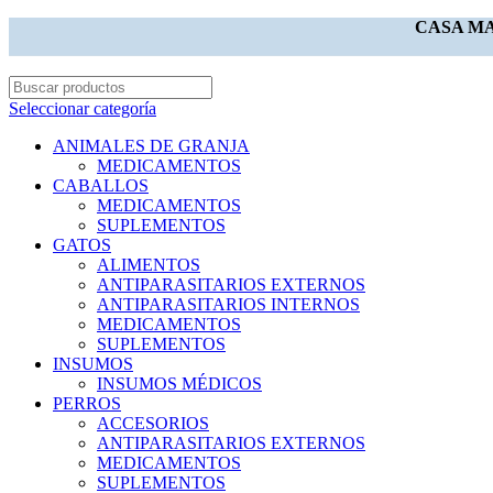
CASA MA
Seleccionar categoría
ANIMALES DE GRANJA
MEDICAMENTOS
CABALLOS
MEDICAMENTOS
SUPLEMENTOS
GATOS
ALIMENTOS
ANTIPARASITARIOS EXTERNOS
ANTIPARASITARIOS INTERNOS
MEDICAMENTOS
SUPLEMENTOS
INSUMOS
INSUMOS MÉDICOS
PERROS
ACCESORIOS
ANTIPARASITARIOS EXTERNOS
MEDICAMENTOS
SUPLEMENTOS