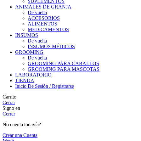
SUPLEMENTOS
ANIMALES DE GRANJA
De vuelta
ACCESORIOS
ALIMENTOS
MEDICAMENTOS
INSUMOS
De vuelta
INSUMOS MÉDICOS
GROOMING
De vuelta
GROOMING PARA CABALLOS
GROOMING PARA MASCOTAS
LABORATORIO
TIENDA
Inicio De Sesión / Registrarse
Carrito
Cerrar
Signo en
Cerrar
No cuenta todavía?
Crear una Cuenta
Menú